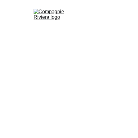
Accueil
Nos 
spectacles 
en tournée
À propos
Anne 
Bernex
One Woman Show
Dans l'air du temps