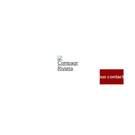
Compa
gnie 
Riviera
Nos comédies 
en tournée
À propos
Nous contacter
Nous contacter
Mentions légales
© Compagnie Riviera 2025-2026. SIRET 
88225519300014 - Licences spectacles PLATESV-D-
2020-2476 & PLATESV-D-2020-2477
Site crée en partenariat avec Sardorine Production