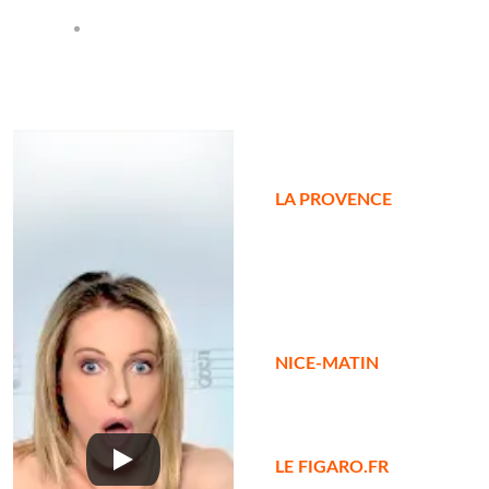
Succès 
Festival Off 
Avignon
LA PROVENCE
- LE 
CULOT DE CETTE 
FEMME RISQUE DE 
FAIRE ENCORE BIEN 
DES ÉMULES
NICE-MATIN
- C'EST 
UNE BOMBE SANS 
RETARDEMENT
LE FIGARO.FR
- ELLE 