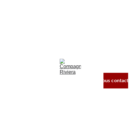
Compa
gnie 
Riviera
Nos comédies 
en tournée
À propos
Nous contacter
Nous contacter
Mentions légales
© Compagnie Riviera 2025-2026. SIRET 
88225519300014 - Licences spectacles PLATESV-D-
2020-2476 & PLATESV-D-2020-2477
Site crée en partenariat avec Sardorine Production