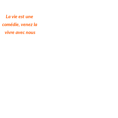
La vie est une 
comédie, venez la 
vivre avec nous
La Compagnie Riviera c'est 
plus de 150 représentations 
par an, une solide équipe 
d'une douzaine de 
comédiens professionnels 
aguerris qui sillonne chaque 
saison la France et les pays 
francophones avec ses 
productions à succès.
En quelques années 
seulement, la Compagnie 
Riviera s'est forgé une solide 
réputation et s'est imposée 