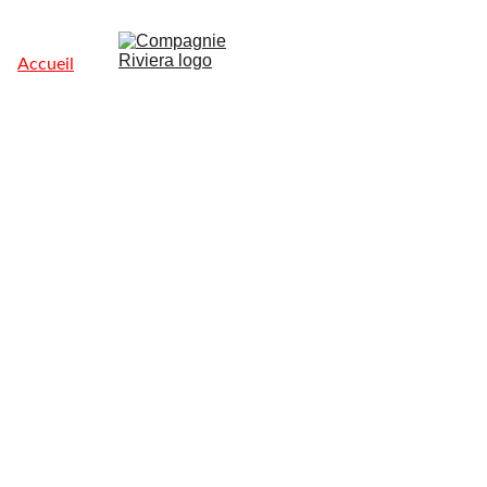
Accueil
Nos 
spectacles 
en tournée
À propos
Compa
gnie 
Riviera