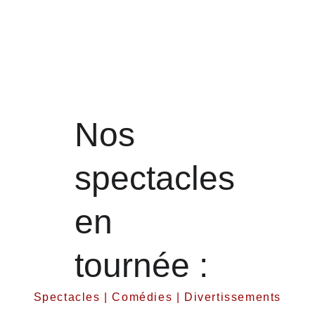
comme une référence dans le 
domaine de la comédie.
Son ambition : continuer de 
surprendre et d'enchanter le 
public pendant de 
nombreuses années.
Nos 
spectacles 
en 
tournée :
Spectacles | Comédies | Divertissements